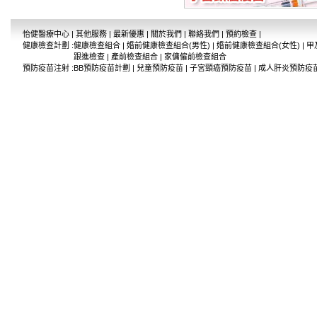
怡健醫療中心
|
其他服務
|
最新優惠
|
關於我們
|
聯絡我們
|
預約檢查
|
健康檢查計劃
:
健康檢查組合
|
婚前健康檢查組合(男性)
|
婚前健康檢查組合(女性)
|
甲
跟進檢查
|
產前檢查組合
|
家傭僱前檢查組合
預防疫苗注射
:
BB預防疫苗計劃
|
兒童預防疫苗
|
子宮頸癌預防疫苗
|
成人肝炎預防疫